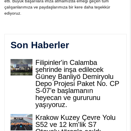
etti. Büyük başarılara imza atmamızda emeği geçen tüm
çalışanlarımıza ve paydaşlarımıza bir kere daha teşekkür
ediyoruz.
Son Haberler
Filipinler'in Calamba
şehrinde inşa edilecek
Güney Banliyö Demiryolu
Depo Projesi Paket No. CP
S-07’e başlamanın
heyecan ve gururunu
yaşıyoruz.
Krakow Kuzey Çevre Yolu
S52 ve 12 km'lik S7