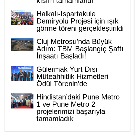
kısım tamamlandı
Halkalı-Ispartakule
Demiryolu Projesi için ışık
görme töreni gerçekleştirildi
Cluj Metrosu’nda Büyük
Adım: TBM Başlangıç Şaftı
İnşaatı Başladı!
Gülermak Yurt Dışı
Müteahhitlik Hizmetleri
Ödül Törenin'de
Hindistan’daki Pune Metro
1 ve Pune Metro 2
projelerimizi başarıyla
tamamladık